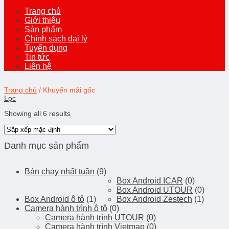
Trang chủ
Giới thiệu
Sản phẩm
Chính sách đại lý
Tuyển dụng
Tin tức
Liên hệ
Trang chủ
/
Khuyến mãi gốc
Lọc
Showing all 6 results
Danh mục sản phẩm
Bán chạy nhất tuần
(9)
Box Android ICAR
(0)
Box Android UTOUR
(0)
Box Android ô tô
(1)
Box Android Zestech
(1)
Camera hành trình ô tô
(0)
Camera hành trình UTOUR
(0)
Camera hành trình Vietmap
(0)