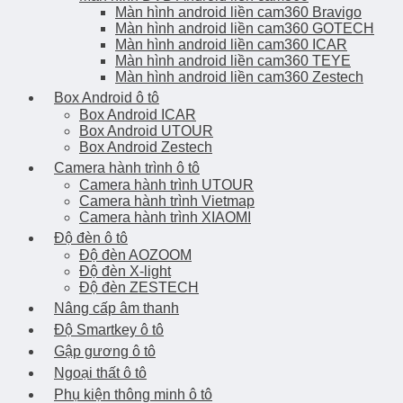
Màn hình android liền cam360 Bravigo
Màn hình android liền cam360 GOTECH
Màn hình android liền cam360 ICAR
Màn hình android liền cam360 TEYE
Màn hình android liền cam360 Zestech
Box Android ô tô
Box Android ICAR
Box Android UTOUR
Box Android Zestech
Camera hành trình ô tô
Camera hành trình UTOUR
Camera hành trình Vietmap
Camera hành trình XIAOMI
Độ đèn ô tô
Độ đèn AOZOOM
Độ đèn X-light
Độ đèn ZESTECH
Nâng cấp âm thanh
Độ Smartkey ô tô
Gập gương ô tô
Ngoại thất ô tô
Phụ kiện thông minh ô tô