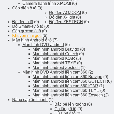
Camera hành trình XIAOMI
(0)
Cốp điện ô tô
(0)
Độ đèn AOZOOM
(0)
Độ đèn X-light
(0)
Độ đèn ô tô
(0)
Độ đèn ZESTECH
(0)
Độ Smartkey ô tô
(0)
Gập gương ô tô
(0)
Khuyến mãi gốc
(6)
Màn hình Android ô tô
(7)
Màn hình DVD android
(6)
Màn hình android Bravigo
(0)
Màn hình android Gotech
(0)
Màn hình android ICAR
(5)
Màn hình android TEYE
(0)
Màn hình android Zestech
(1)
Màn hình DVD Android liền cam360
(2)
Màn hình android liền cam360 Bravigo
(0)
Màn hình android liền cam360 GOTECH
(0)
Màn hình android liền cam360 ICAR
(1)
Màn hình android liền cam360 TEYE
(0)
Màn hình android liền cam360 Zestech
(2)
Nâng cấp âm thanh
(1)
Bậc bệ lên xuống
(0)
Ca lăng ô tô
(0)
Cửa hit ô tô
(0)