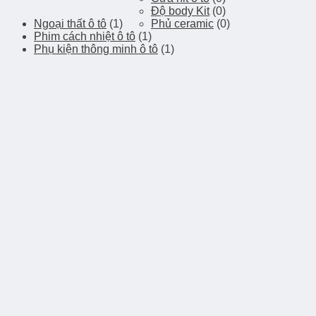
Độ body Kit
(0)
Ngoại thất ô tô
(1)
Phủ ceramic
(0)
Phim cách nhiệt ô tô
(1)
Phụ kiện thông minh ô tô
(1)