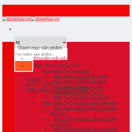
Skip
to
content
Danh mục sản phẩm
Tìm
kiếm:
Khuyến mãi gốc
Màn hình Android ô tô
Màn hình DVD android
Màn hình android Bravigo
Contact
Màn hình android Gotech
08:00 - 18:00
Màn hình android ICAR
0946 266 879 - 0986 865 468
Màn hình android TEYE
Màn hình android Zestech
Màn hình DVD Android liền cam360
Màn hình android liền cam360
Bravigo
Màn hình android liền cam360
GOTECH
Màn hình android liền cam360