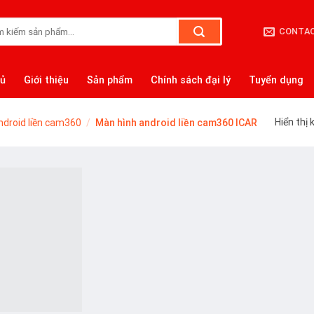
CONTA
:
hủ
Giới thiệu
Sản phẩm
Chính sách đại lý
Tuyển dụng
Hiển thị 
droid liền cam360
/
Màn hình android liền cam360 ICAR