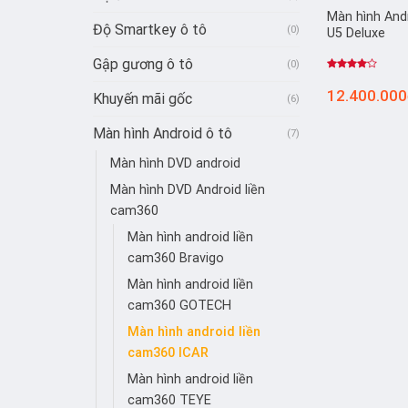
Màn hình Andr
Độ Smartkey ô tô
(0)
U5 Deluxe
Gập gương ô tô
(0)
Được
xếp
12.400.000
Khuyến mãi gốc
(6)
hạng
4.00
5
sao
Màn hình Android ô tô
(7)
Màn hình DVD android
Màn hình DVD Android liền
cam360
Màn hình android liền
cam360 Bravigo
Màn hình android liền
cam360 GOTECH
Màn hình android liền
cam360 ICAR
Màn hình android liền
cam360 TEYE