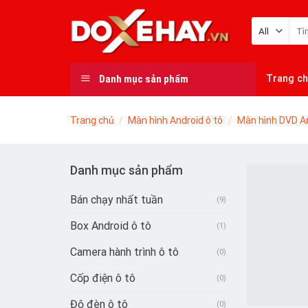
Skip
Tìm
to
kiếm
content
Danh mục sản phẩm
Trang c
Trang chủ
/
Màn hình Android ô tô
/
Màn hình DVD An
Danh mục sản phẩm
Bán chạy nhất tuần
(9)
Box Android ô tô
(1)
Camera hành trình ô tô
(0)
Cốp điện ô tô
(0)
Độ đèn ô tô
(0)