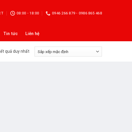
CT
08:00 - 18:00
0946 266 879 - 0986 865 468
Tin tức
Liên hệ
kết quả duy nhất