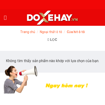
Skip
to
content
Trang chủ
/
Ngoại thất ô tô
/
Cửa hit ô tô
LỌC
Không tìm thấy sản phẩm nào khớp với lựa chọn của bạn.