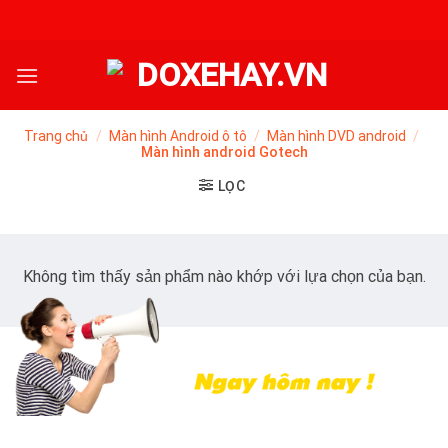
Skip
to
content
Trang chủ
/
Màn hình Android ô tô
/
Màn hình DVD android
/
Màn hình android Gotech
LỌC
Không tìm thấy sản phẩm nào khớp với lựa chọn của bạn.