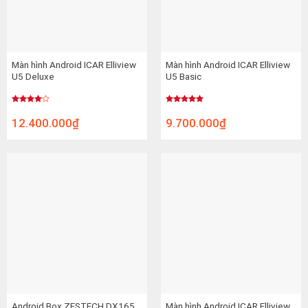
Màn hình Android ICAR Elliview
Màn hình Android ICAR Elliview
U5 Deluxe
U5 Basic
Được
Được xếp
xếp
hạng
5.00
12.400.000
₫
9.700.000
₫
hạng
5 sao
4.00
5
sao
Android Box ZESTECH DX165
Màn hình Android ICAR Elliview