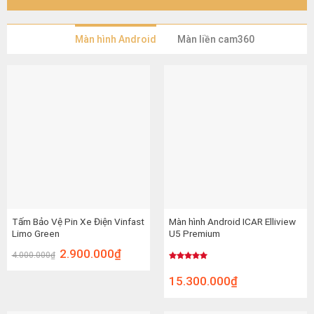
Màn hình Android
Màn liền cam360
Tấm Bảo Vệ Pin Xe Điện Vinfast
Màn hình Android ICAR Elliview
Limo Green
U5 Premium
2.900.000
₫
4.000.000
₫
Được xếp
hạng
5.00
15.300.000
₫
5 sao