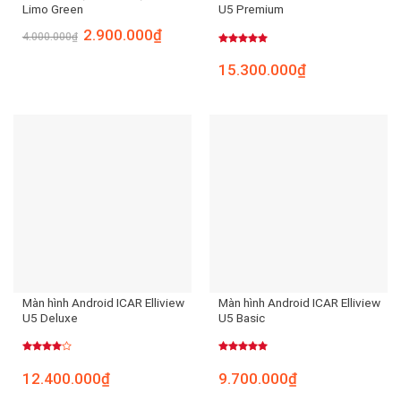
Limo Green
U5 Premium
2.900.000
₫
4.000.000
₫
Được xếp
hạng
5.00
15.300.000
₫
5 sao
Màn hình Android ICAR Elliview
Màn hình Android ICAR Elliview
U5 Deluxe
U5 Basic
Được
Được xếp
xếp
hạng
5.00
12.400.000
₫
9.700.000
₫
hạng
5 sao
4.00
5
sao