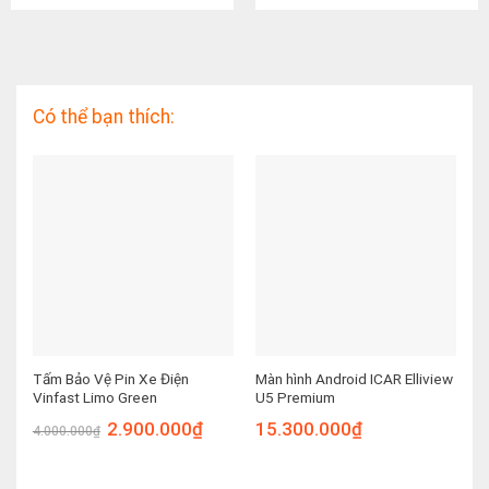
Có thể bạn thích:
Tấm Bảo Vệ Pin Xe Điện
Màn hình Android ICAR Elliview
M
Vinfast Limo Green
U5 Premium
U
2.900.000
₫
15.300.000
₫
1
4.000.000
₫