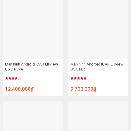
Màn hình Android ICAR Elliview
Màn hình Android ICAR Elliview
U5 Deluxe
U5 Basic
Được
Được xếp
xếp
hạng
5.00
12.400.000
₫
9.700.000
₫
hạng
5 sao
4.00
5
sao