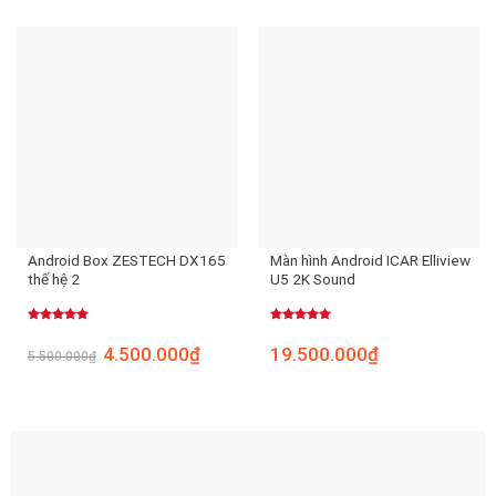
Android Box ZESTECH DX165
Màn hình Android ICAR Elliview
thế hệ 2
U5 2K Sound
Được xếp
Được xếp
hạng
5.00
hạng
5.00
4.500.000
₫
19.500.000
₫
5.500.000
₫
5 sao
5 sao