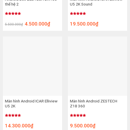
thế hệ 2
U5 2K Sound
Được xếp
Được xếp
hạng
5.00
hạng
5.00
4.500.000
₫
19.500.000
₫
5.500.000
₫
5 sao
5 sao
Màn hình Android ICAR Elliview
Màn hình Android ZESTECH
U5 2K
Z18 360
Được xếp
Được xếp
hạng
5.00
hạng
5.00
14.300.000
₫
9.500.000
₫
5 sao
5 sao