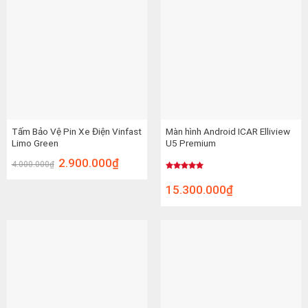
Tấm Bảo Vệ Pin Xe Điện Vinfast
Màn hình Android ICAR Elliview
Limo Green
U5 Premium
2.900.000
₫
4.000.000
₫
Được xếp
hạng
5.00
15.300.000
₫
5 sao