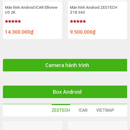
Màn hình Android ICAR Elliview
Màn hình Android ZESTECH
U5 2K
Z18 360
Được xếp
Được xếp
hạng
5.00
hạng
5.00
14.300.000
₫
9.500.000
₫
5 sao
5 sao
Camera hành trình
Box Android
ZESTECH
ICAR
VIETMAP