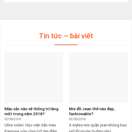
Tin tức – bài viết
Màu sắc nào sẽ thống trị làng
Mix đồ Jean thế nào đẹp,
mốt trong năm 2018?
fashionable?
02/08/2018
02/08/2018
Ultra violet: Học viện Sắc màu
4 styles mix quần jean không bao
Pantone vừa công bố tím đậm ...
giờ lỗi mode Dường như ...