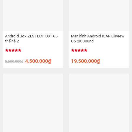
Android Box ZESTECH DX165
Màn hình Android ICAR Elliview
thế hệ 2
U5 2K Sound
Được xếp
Được xếp
hạng
5.00
hạng
5.00
4.500.000
₫
19.500.000
₫
5.500.000
₫
5 sao
5 sao