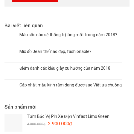
Bài viết liên quan
Màu sắc nào sẽ thống trị làng mốt trong năm 2018?
Mix đồ Jean thế nào đẹp, fashionable?
Điểm danh các kiểu giày xu hướng của năm 2018
Cập nhật mẫu kính râm đang được sao Việt ưa chuộng
Sản phẩm mới
Tấm Bảo Vệ Pin Xe Điện Vinfast Limo Green
Giá
Giá
2.900.000
₫
4.000.000
₫
gốc
hiện