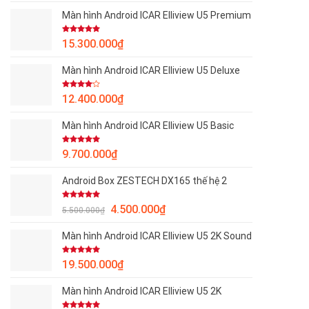
là:
tại
Màn hình Android ICAR Elliview U5 Premium
4.000.000₫.
là:
2.900.000₫.
Được xếp
15.300.000
₫
hạng
5.00
5 sao
Màn hình Android ICAR Elliview U5 Deluxe
Được
12.400.000
₫
xếp
hạng
4.00
5
Màn hình Android ICAR Elliview U5 Basic
sao
Được xếp
9.700.000
₫
hạng
5.00
5 sao
Android Box ZESTECH DX165 thế hệ 2
Được xếp
Giá
Giá
4.500.000
₫
5.500.000
₫
hạng
5.00
gốc
hiện
5 sao
Màn hình Android ICAR Elliview U5 2K Sound
là:
tại
5.500.000₫.
là:
Được xếp
19.500.000
₫
4.500.000₫.
hạng
5.00
5 sao
Màn hình Android ICAR Elliview U5 2K