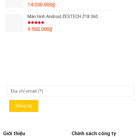
Được xếp
14.300.000
₫
hạng
5.00
5 sao
Màn hình Android ZESTECH Z18 360
Được xếp
9.500.000
₫
hạng
5.00
5 sao
Giới thiệu
Chính sách công ty