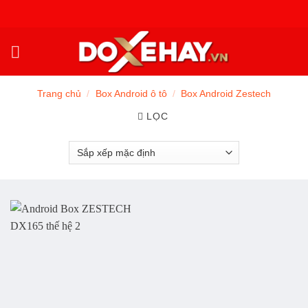
Skip
to
content
Trang chủ
/
Box Android ô tô
/
Box Android Zestech
LỌC