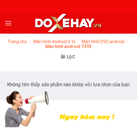
Skip
to
content
Trang chủ
/
Màn hình Android ô tô
/
Màn hình DVD android
/
Màn hình android TEYE
LỌC
Không tìm thấy sản phẩm nào khớp với lựa chọn của bạn.