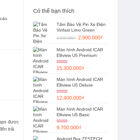
Có thể bạn thích
cáo.
Tấm Bảo Vệ Pin Xe Điện
Vinfast Limo Green
Giá
Giá
2.900.000
₫
4.000.000
₫
gốc
hiện
Màn hình Android ICAR
là:
tại
Elliview U5 Premium
4.000.000₫.
là:
2.900.000₫.
Được xếp
15.300.000
₫
hạng
5.00
5 sao
Màn hình Android ICAR
Elliview U5 Deluxe
Được
12.400.000
₫
xếp hạng
4.00
5
sao
Màn hình Android ICAR
Elliview U5 Basic
 Maps được
Được xếp
9.700.000
₫
ến trải
hạng
5.00
5 sao
Android Box ZESTECH