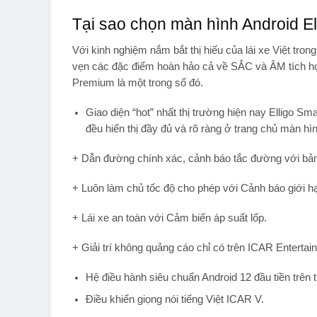
Tại sao chọn màn hình Android E
Với kinh nghiệm nắm bắt thị hiếu của lái xe Việt tro
vẹn các đặc điểm hoàn hảo cả về SẮC và ÂM tích hợ
Premium là một trong số đó.
Giao diện “hot” nhất thị trường hiện nay Elligo Sm
đều hiển thị đầy đủ và rõ ràng ở trang chủ màn hì
+ Dẫn đường chính xác, cảnh báo tắc đường với b
+ Luôn làm chủ tốc độ cho phép với Cảnh báo giới h
+ Lái xe an toàn với Cảm biến áp suất lốp.
+ Giải trí không quảng cáo chỉ có trên ICAR Entertai
Hệ điều hành siêu chuẩn Android 12 đầu tiền trên t
Điều khiển giọng nói tiếng Việt ICAR V.