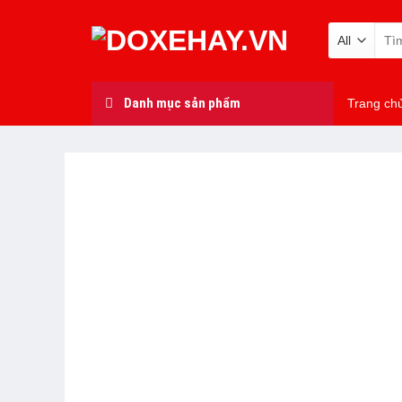
Skip
Tìm
to
kiếm
content
Danh mục sản phẩm
Trang ch