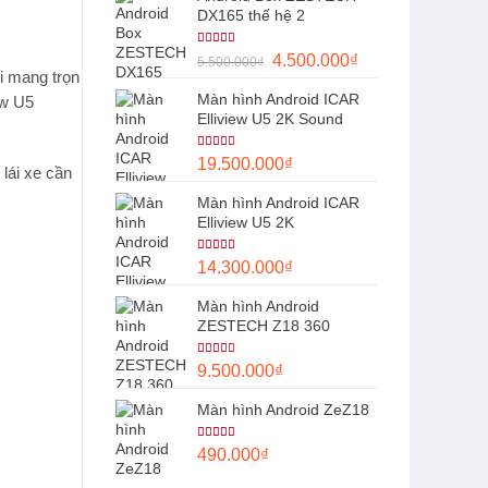
DX165 thế hệ 2
Được xếp
Giá
Giá
4.500.000
₫
5.500.000
₫
hạng
5.00
ới mang trọn
5 sao
gốc
hiện
Màn hình Android ICAR
ew U5
là:
tại
Elliview U5 2K Sound
5.500.000₫.
là:
4.500.000₫.
Được xếp
19.500.000
₫
hạng
5.00
 lái xe cần
5 sao
Màn hình Android ICAR
Elliview U5 2K
Được xếp
14.300.000
₫
hạng
5.00
5 sao
Màn hình Android
ZESTECH Z18 360
Được xếp
9.500.000
₫
hạng
5.00
5 sao
Màn hình Android ZeZ18
Được xếp
490.000
₫
hạng
5.00
5 sao