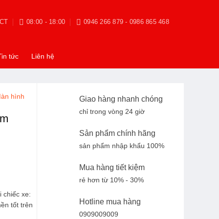
CT
08:00 - 18:00
0946 266 879 - 0986 865 468
Tin tức
Liên hệ
àn hình
Giao hàng nhanh chóng
chỉ trong vòng 24 giờ
um
Sản phẩm chính hãng
sản phẩm nhập khẩu 100%
Mua hàng tiết kiệm
rẻ hơn từ 10% - 30%
 chiếc xe:
Hotline mua hàng
ền tốt trên
0909009009