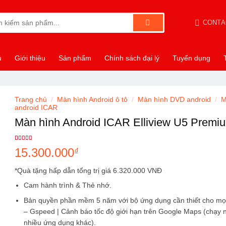
CONTA
:
ủ
Giới thiệu
Sản phẩm
Chính sách đại lý
Tuyển dụng
Trang chủ
/
Màn hình Android ô tô
/
Màn hình DVD android
/
M
android ICAR
Màn hình Android ICAR Elliview U5 Premi
5.00
1
trên 5
15.300.000
₫
dựa trên
đánh giá
*Quà tặng hấp dẫn tổng trị giá 6.320.000 VNĐ
Cam hành trình & Thẻ nhớ.
Bản quyền phần mềm
5 năm
với bộ ứng dụng cần thiết cho mọi
– Gspeed | Cảnh báo tốc độ giới hạn trên Google Maps (chạy n
nhiều ứng dụng khác).