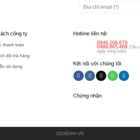
ách công ty
Hotline liên hệ:
0946.266.879
c thanh toán
0986.865.468
(Tất c
ngày trong tuần)
ch đổi trả hàng
Kết nối với chúng tôi
ẫn sử dụng
Chứng nhận
DOXEHAY.VN