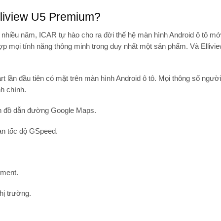
lliview U5 Premium?
ng nhiều năm, ICAR tự hào cho ra đời thế hệ màn hình Android ô tô m
p mọi tính năng thông minh trong duy nhất một sản phẩm. Và Ellivi
art lần đầu tiên có mặt trên màn hình Android ô tô. Mọi thông số người
nh chính.
ản đồ dẫn đường Google Maps.
ạn tốc độ GSpeed.
nment.
hị trường.