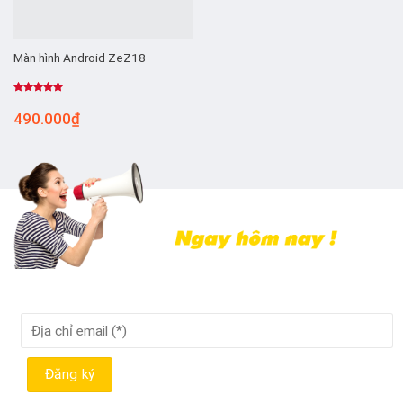
Màn hình Android ZeZ18
Được xếp
hạng
5.00
490.000
₫
5 sao